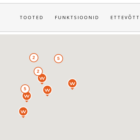
TOOTED
FUNKTSIOONID
ETTEVÕTT
2
5
2
5