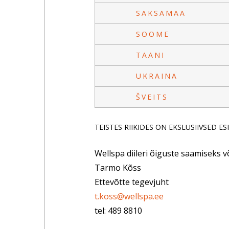
SAKSAMAA
SOOME
TAANI
UKRAINA
ŠVEITS
TEISTES RIIKIDES ON EKSLUSIIVSED 
Wellspa diileri õiguste saamiseks 
Tarmo Kõss
Ettevõtte tegevjuht
t.koss@wellspa.ee
tel: 489 8810