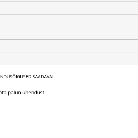
ESINDUSÕIGUSED SAADAVAL
võta palun ühendust