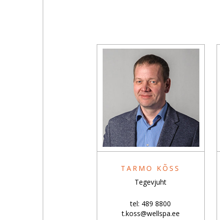
TARMO KÕSS
Tegevjuht
tel: 489 8800
t.koss@wellspa.ee