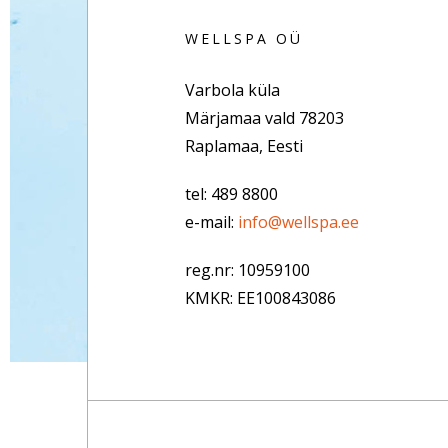
WELLSPA OÜ
Varbola küla
Märjamaa vald 78203
Raplamaa, Eesti
tel: 489 8800
e-mail:
info@wellspa.ee
reg.nr: 10959100
KMKR: EE100843086