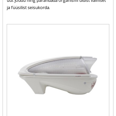
uut jõudu ning parandada organismi üldist vaimset
ja füüsilist seisukorda.