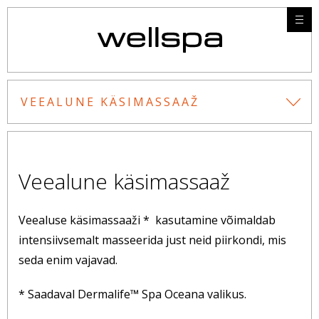
VEEALUNE KÄSIMASSAAŽ
Veealune käsimassaaž
Veealuse käsimassaaži * kasutamine võimaldab
intensiivsemalt masseerida just neid piirkondi, mis
seda enim vajavad.
* Saadaval Dermalife™ Spa Oceana valikus.