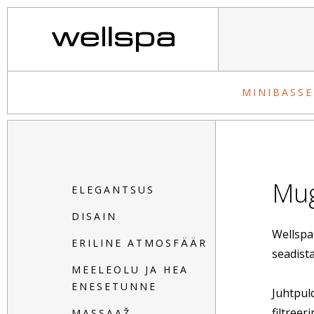
MINIBASSE
Mu
ELEGANTSUS
DISAIN
Wellspa
ERILINE ATMOSFÄÄR
seadista
MEELEOLU JA HEA
ENESETUNNE
Juhtpul
filtreer
MASSAAŽ