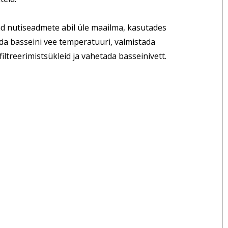
vad nutiseadmete abil üle maailma, kasutades
ada basseini vee temperatuuri, valmistada
ltreerimistsükleid ja vahetada basseinivett.