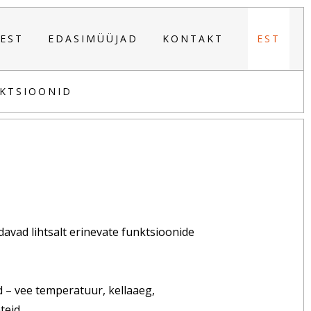
EST
EDASIMÜÜJAD
KONTAKT
EST
NKTSIOONID
avad lihtsalt erinevate funktsioonide
d – vee temperatuur, kellaaeg,
teid.