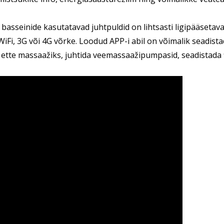
 basseinide kasutatavad juhtpuldid on lihtsasti ligipääseta
WiFi, 3G või 4G võrke. Loodud APP-i abil on võimalik seadist
 ette massaažiks, juhtida veemassaažipumpasid, seadistada fi