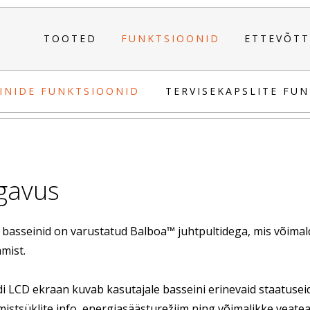
TOOTED
FUNKTSIOONID
ETTEVÕTT
INIDE FUNKTSIOONID
TERVISEKAPSLITE FU
gavus
 basseinid on varustatud Balboa™ juhtpultidega, mis võimald
mist.
di LCD ekraan kuvab kasutajale basseini erinevaid staatusei
imistsüklite info, energiasäästurežiim ning võimalikke veatea